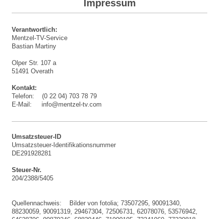
Impressum
Verantwortlich:
Mentzel-TV-Service
Bastian Martiny
Olper Str.
107 a
51491
Overath
Kontakt:
Telefon: (0 22 04) 703 78 79
E-Mail: info@mentzel-tv.com
Umsatzsteuer-ID
Umsatzsteuer-Identifikationsnummer
DE291928281
Steuer-Nr.
204/2388/5405
Quellennachweis: Bilder von fotolia; 73507295, 90091340,
88230059, 90091319, 29467304, 72506731, 62078076, 53576942,