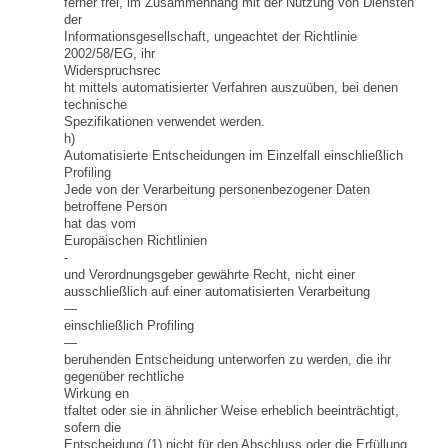
ferner frei, im Zusammenhang mit der Nutzung von Diensten
der
Informationsgesellschaft, ungeachtet der Richtlinie
2002/58/EG, ihr
Widerspruchsrec
ht mittels automatisierter Verfahren auszuüben, bei denen
technische
Spezifikationen verwendet werden.
h)
Automatisierte Entscheidungen im Einzelfall einschließlich
Profiling
Jede von der Verarbeitung personenbezogener Daten
betroffene Person
hat das vom
Europäischen Richtlinien
-
und Verordnungsgeber gewährte Recht, nicht einer
ausschließlich auf einer automatisierten Verarbeitung
—
einschließlich Profiling
—
beruhenden Entscheidung unterworfen zu werden, die ihr
gegenüber rechtliche
Wirkung en
tfaltet oder sie in ähnlicher Weise erheblich beeinträchtigt,
sofern die
Entscheidung (1) nicht für den Abschluss oder die Erfüllung